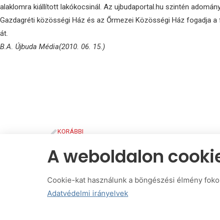
alaklomra kiállított lakókocsinál. Az ujbudaportal.hu szintén adomány
Gazdagréti közösségi Ház és az Őrmezei Közösségi Ház fogadja a fel
át.
B.A. Újbuda Média
(2010. 06. 15.)
KORÁBBI
2010 Surányi Ilona az árvízkárosultakért rendezett gyűjtést
A weboldalon cooki
Cookie-kat használunk a böngészési élmény foko
Adatvédelmi irányelvek