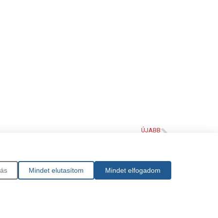
ÚJABB
2010 Adományosztás a kárpátaljai Mezőváriban képgaléria
bás
Mindet elutasítom
Mindet elfogadom