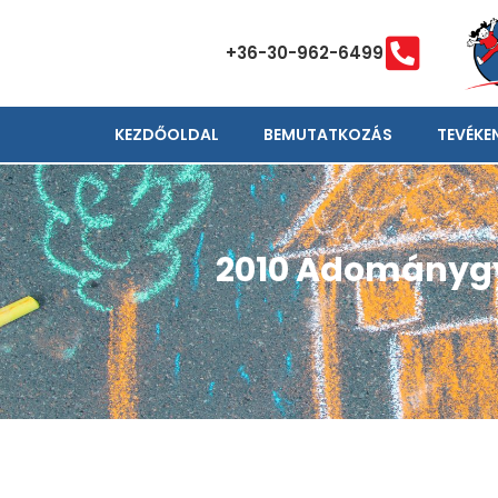
+36-30-962-6499
KEZDŐOLDAL
BEMUTATKOZÁS
TEVÉKE
2010 Adománygyű