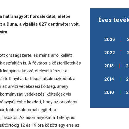
a hátrahagyott hordalékától, életbe
Éves tevé
 a Duna, a vízállás 827 centiméter volt.
vára.
2026
2022
t országszerte, és máris arról kellett
 aszfaltján is. A főváros a közterületek és
2018
2
k listájának közzétételével készült a
bított nyitva tartással alkalmazkodtak a
2014
2
i az árvízi védekezési költség, amely
2010
2
nkormányzati védekezési költségek vis
mánygyűjtésbe kezdett, hogy az országos
már több alkalommal segített a
ti lakóktól. Az adományokat a Tétényi és
 csütörtökig 12 és 19 óra között egy erre az