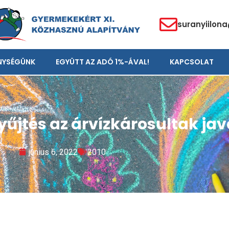
suranyiilona
NYSÉGÜNK
EGYÜTT AZ ADÓ 1%-ÁVAL!
KAPCSOLAT
jtés az árvízkárosultak jav
június 6, 2022
2010