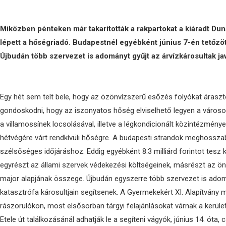
Miközben pénteken már takarították a rakpartokat a kiáradt Dun
lépett a hőségriadó. Budapestnél egyébként június 7-én tetőzött
Újbudán több szervezet is adományt gyűjt az árvízkárosultak ja
Egy hét sem telt bele, hogy az özönvízszerű esőzés folyókat árasztot
gondoskodni, hogy az iszonyatos hőség elviselhető legyen a városok
a villamossínek locsolásával, illetve a légkondicionált közintézménye
hétvégére várt rendkívüli hőségre. A budapesti strandok meghosszab
szélsőséges időjáráshoz. Eddig egyébként 8.3 milliárd forintot tesz k
egyrészt az állami szervek védekezési költségeinek, másrészt az ö
major alapjának összege. Újbudán egyszerre több szervezet is ado
katasztrófa károsultjain segítsenek. A Gyermekekért XI. Alapítvány 
rászorulókon, most elsősorban tárgyi felajánlásokat várnak a kerüle
Etele út találkozásánál adhatják le a segíteni vágyók, június 14. óta,