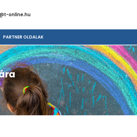
@t-online.hu
PARTNER OLDALAK
ára