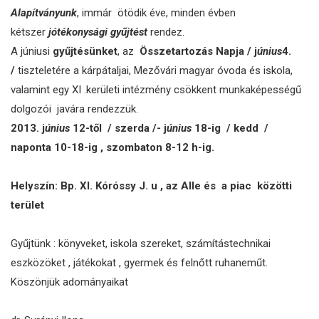
Alapítványunk
, immár ötödik éve, minden évben
kétszer
jótékonysági gyűjtést
rendez.
A júniusi
gyűjtésünket
, az
Összetartozás Napja / j
únius
4.
/
tiszteletére a kárpátaljai, Mezővári magyar óvoda és iskola,
valamint egy XI .kerületi intézmény csökkent munkaképességű
dolgozói javára rendezzük.
2013. j
únius
12-től / szerda /- j
únius
18-ig / kedd /
naponta 10-18-ig , szombaton 8-12 h-ig.
Helyszín: Bp. XI. Kóróssy J. u , az Alle és a piac közötti
terület
Gyűjtünk : könyveket, iskola szereket, számítástechnikai
eszközöket , játékokat , gyermek és felnőtt ruhaneműt.
Köszönjük adományaikat