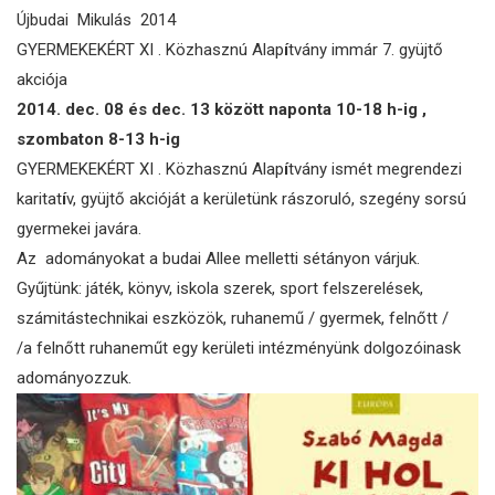
Újbudai Mikulás 2014
GYERMEKEKÉRT XI . Közhasznú Alap
í
tvány immár 7. gyüjtő
akciója
2014. dec. 08 és dec. 13 között naponta 10-18 h-ig ,
szombaton 8-13 h-ig
GYERMEKEKÉRT XI . Közhasznú Alap
í
tvány ismét megrendezi
karitat
í
v, gyüjtő akcióját a kerületünk rászoruló, szegény sorsú
gyermekei javára.
Az adományokat a budai Allee melletti sétányon várjuk.
Gyűjtünk: játék, könyv, iskola szerek, sport felszerelések,
számitástechnikai eszközök, ruhanemű / gyermek, felnőtt /
/a felnőtt ruhaneműt egy kerületi intézményünk dolgozóinask
adományozzuk.