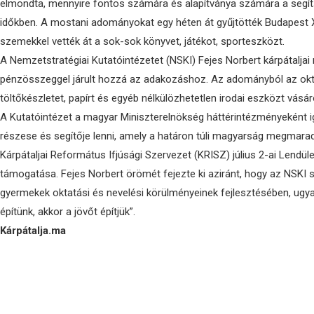
elmondta, mennyire fontos számára és alapítványa számára a segí
időkben. A mostani adományokat egy héten át gyűjtötték Budapest X
szemekkel vették át a sok-sok könyvet, játékot, sporteszközt.
A Nemzetstratégiai Kutatóintézetet (NSKI) Fejes Norbert kárpátaljai
pénzösszeggel járult hozzá az adakozáshoz. Az adományból az okt
töltőkészletet, papírt és egyéb nélkülözhetetlen irodai eszközt vásáro
A Kutatóintézet a magyar Miniszterelnökség háttérintézményeként
részese és segítője lenni, amely a határon túli magyarság megmaradá
Kárpátaljai Református Ifjúsági Szervezet (KRISZ) július 2-ai Lendüle
támogatása. Fejes Norbert örömét fejezte ki aziránt, hogy az NSKI se
gyermekek oktatási és nevelési körülményeinek fejlesztésében, ugyan
építünk, akkor a jövőt építjük”.
Kárpátalja.ma