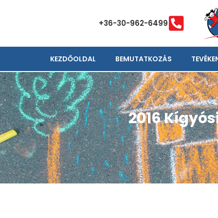
+36-30-962-6499
KEZDŐOLDAL
BEMUTATKOZÁS
TEVÉKE
2016 Kígyós