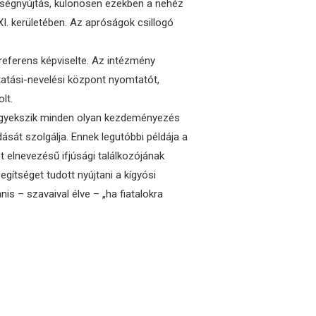
tségnyújtás, különösen ezekben a nehéz
I. kerületében. Az apróságok csillogó
 referens képviselte. Az intézmény
atási-nevelési központ nyomtatót,
lt.
 igyekszik minden olyan kezdeményezés
sát szolgálja. Ennek legutóbbi példája a
t elnevezésű ifjúsági találkozójának
gítséget tudott nyújtani a kígyósi
is – szavaival élve – „ha fiatalokra