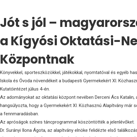
Jót s jól – magyaror
a Kígyósi Oktatási-Ne
Központnak
Könyvekkel, sporteszközökkel, játékokkal, nyomtatóval és egyéb has
Iskola és Óvoda növendékeit a budapesti Gyermekekért XI. Közhaszn
Kutatóintézet július 4-én.
Az adományokat az oktatási központ nevében Derceni Ács Katalin, 
hangsúlyozta, hogy a Gyermekekért XI. Közhasznú Alapítvány már so
a fennmaradásban.
Az apróságok színes táncprogrammal köszöntötték a jelenlévőket.
Dr. Surányi Ilona Ágota, az alapítvány elnöke felidézte első találkozá