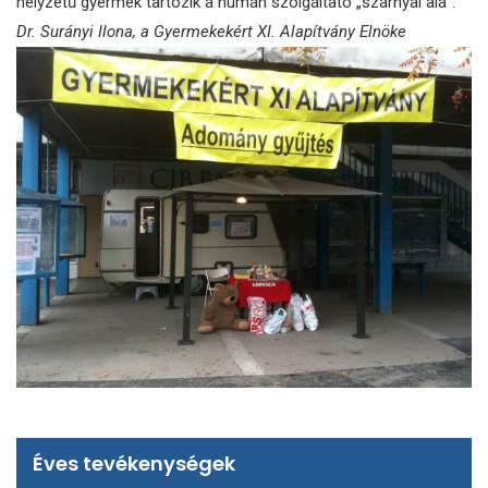
helyzetű gyermek tartozik a humán szolgáltató „szárnyai alá”.
Dr. Surányi Ilona, a Gyermekekért XI. Alapítvány Elnöke
Éves tevékenységek