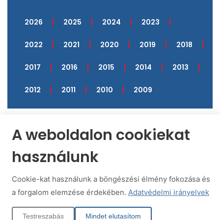
2026
2025
2024
2023
2022
2021
2020
2019
2018
2017
2016
2015
2014
2013
2012
2011
2010
2009
A weboldalon cookiekat
használunk
KORÁBBI
ÚJABB
2009 Mikulásgyár Újbuda cikk
2010 Sikeres volt a kárpátaljai magyaroknak rendezett gyűjtés
Cookie-kat használunk a böngészési élmény fokozása és
a forgalom elemzése érdekében.
Adatvédelmi irányelvek
Testreszabás
Mindet elutasítom