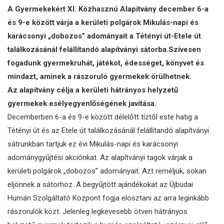
A Gyermekekért XI. K
özhasznú Al
a
pít­
vány december
6-
a
és 9-e között várja a ker
ül
e
t
i polgárok Mikulás-napi és
karácsonyi „dobozos” adományait a Tétényi út-Etele út
találkozásánál felállítandó alapítványi sátorba.
Szívesen
fogadunk gyermekruh
át,
j
áték
o
t, é
dességet, köny­vet és
mindazt, aminek a rászoruló gyer­mekek örülhetnek.
Az al
apítvány célja a kerü
leti hátrányos helyzetű
gyermekek
esé
l
yeg
yenlőségének javítása.
Decemberben 6-a és 9-e között délelőtt tíztől este hatig a
Tétényi út és az Etele út talál­kozásánál felállítandó alapítványi
sátrunkban tartjuk ez évi Mikulás-napi és karácsonyi
adománygyűjtési akciónkat. Az alapítványi tagok várjak a
kerületi polgárok „dobozos” adományait. Azt reméljük, sokan
eljönnek a sátorhoz. A begyűjtött ajándékokat az Újbudai
Humán Szolgáltató Központ fogja elosztani az arra leginkább
rászorulók közt. Jelenleg legke­vesebb ötven hátrányos